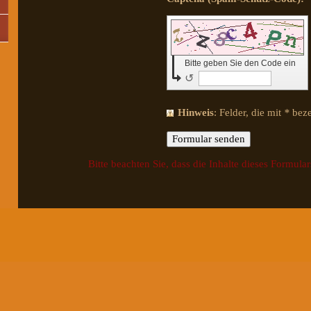
Bitte geben Sie den Code ein
↺
Hinweis
: Felder, die mit
*
bezei
Bitte beachten Sie, dass die Inhalte dieses Formular