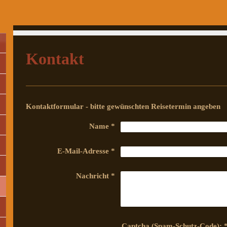
Kontakt
Kontaktformular - bitte gewünschten Reisetermin angeben
Name
*
E-Mail-Adresse
*
Nachricht
*
Captcha (Spam-Schutz-Co